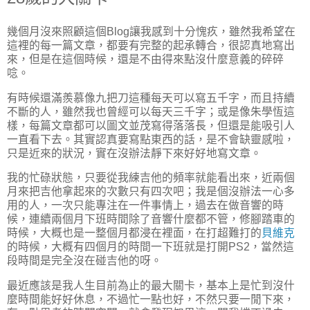
幾個月沒來照顧這個Blog讓我感到十分愧疚，雖然我希望在
這裡的每一篇文章，都要有完整的起承轉合，很認真地寫出
來，但是在這個時候，還是不由得來點沒什麼意義的碎碎
唸。
有時候還滿羨慕像九把刀這種每天可以寫五千字，而且持續
不斷的人，雖然我也曾經可以每天三千字；或是像朱學恆這
樣，每篇文章都可以圖文並茂寫得落落長，但還是能吸引人
一直看下去。其實認真要寫點東西的話，是不會缺靈感啦，
只是近來的狀況，實在沒辦法靜下來好好地寫文章。
我的忙碌狀態，只要從我練吉他的頻率就能看出來，近兩個
月來把吉他拿起來的次數只有四次吧；我是個沒辦法一心多
用的人，一次只能專注在一件事情上，過去在做音響的時
候，連續兩個月下班時間除了音響什麼都不管，修腳踏車的
時候，大概也是一整個月都浸在裡面，在打超難打的
貝維克
的時候，大概有四個月的時間一下班就是打開PS2，當然這
段時間是完全沒在碰吉他的呀。
最近應該是我人生目前為止的最大關卡，基本上是忙到沒什
麼時間能好好休息，不過忙一點也好，不然只要一閒下來，