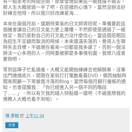
有一點思考的時間空間，就會發現如果這一關我撐不過去，
那人生大概就毀一半了吧，在這樣的心情下，當然沒辦法好
好練吉他呀，所以我只好改練星海…
本來在兩個月前，還期待東吳的日文師資班呢，準備要趁這
個機會讓自己的日文能力更上層樓，不然即使是通過了一級
檢定，我仍是對自己的日文能力沒什麼信心，當這個班期因
為招生不足額而取消的時候，本來還滿失落的，覺得人生頓
時失去目標，不過現在看來一切都是我多慮了，否則一個沒
辦法一心多用的人，同時要被那麼多事情包圍，我想八成會
累倒吧。
等到這陣子忙亂過後，大概又能開始練練吉他騎騎車，沒事
出門燒燒底片，閒閒在家就打打電動看看DVD，偶而抽點時
間來照顧一下常被我冷落的Blog，當然每個月銀行催帳的通
知，也會提醒我：「你已經進入另一個不同的階段
了……」，所以有欠我的錢人快點還一還吧（不過我想我的
債務人大概也看不到啦）。
陳 彥翰
於
上午11:34
分享