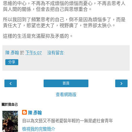
思維的中心，不再為不成煩惱的煩惱而憂心，不再去思考人
與人間的關係，但會去把自己與思想重合。
所以我回到了頻繁思考的自己，倒不是因為煩惱多了，而是
責任大了，慾望也更大了，視野廣了，世界卻太狹小。
這樣的生活是充滿壓抑及矛盾的。
陳 彥翰
於
下午5:07
沒有留言:
分享
‹
›
首頁
查看網路版
關於我自己
陳 彥翰
自以為文藝又不服老愛裝年輕的一無是處社會青年
檢視我的完整簡介