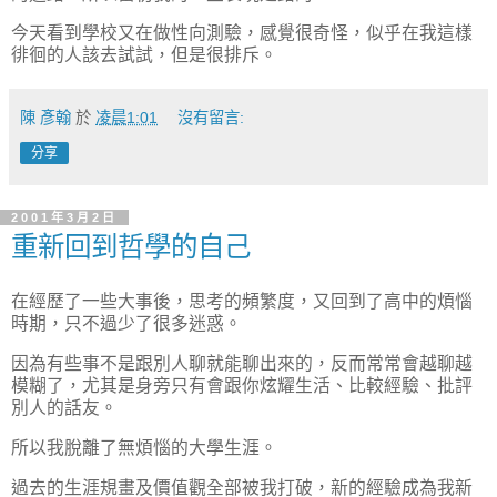
今天看到學校又在做性向測驗，感覺很奇怪，似乎在我這樣
徘徊的人該去試試，但是很排斥。
陳 彥翰
於
凌晨1:01
沒有留言:
分享
2001年3月2日
重新回到哲學的自己
在經歷了一些大事後，思考的頻繁度，又回到了高中的煩惱
時期，只不過少了很多迷惑。
因為有些事不是跟別人聊就能聊出來的，反而常常會越聊越
模糊了，尤其是身旁只有會跟你炫耀生活、比較經驗、批評
別人的話友。
所以我脫離了無煩惱的大學生涯。
過去的生涯規畫及價值觀全部被我打破，新的經驗成為我新