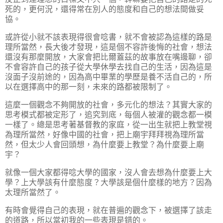
死的，更何況，還得常在別人的態度和自己的想法間做妥
協。
或許從小就不該表現得很會唸書，就不會被認為這樣的路是
理所當然，長大後才發現，這是個不容許後悔的社會，想法
還沒有那麼開放，大家會把比爾蓋茲的故事放在嘴邊聊，卻
不會容許自己的孩子從大學休學去找自己的生活，因為這是
沒面子沒前途的，因為高中畢業的學歷是養不活自己的，所
以在選擇高中的那一刻，未來的路都被限制了。
這麼一個觀念不夠開放的社會，多元化的想法？其實大家的
思考模式都被定形了，追究到底，每個人被灌的觀念都一模
一樣了。總是思考著基督教的家庭，從一出生就把上教堂視
為理所當然，好像中國的社會，把上廟宇拜拜視為理所當
然，但太少人會回頭想，為什麼要上教堂？為什麼要上廟
宇？
就像一個大家都得唸大學的國家，沒人會去想為什麼要上大
學？上大學該有什麼態度？大學該是個什麼樣的地方？因為
太理所當然了。
有時會覺得自己的表現，就在普遍的觀念下，被選擇了該走
的道路，所以當初我的一些表現是錯的。