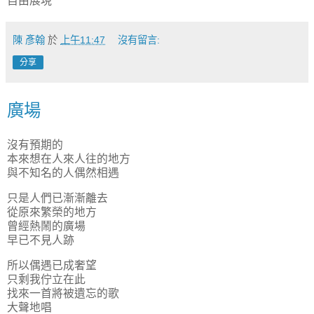
自由展現
陳 彥翰
於
上午11:47
沒有留言:
分享
廣場
沒有預期的
本來想在人來人往的地方
與不知名的人偶然相遇
只是人們已漸漸離去
從原來繁榮的地方
曾經熱鬧的廣場
早已不見人跡
所以偶遇已成奢望
只剩我佇立在此
找來一首將被遺忘的歌
大聲地唱