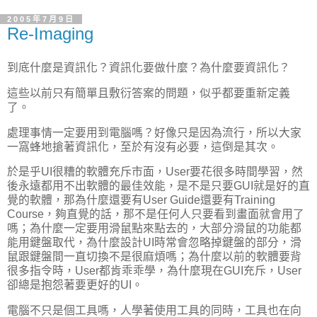
2005年7月9日
Re-Imaging
到底什麼是資訊化？資訊化要做什麼？為什麼要資訊化？
這些以前只有簡單且敷衍答案的問題，似乎都要重新定義
了。
處理事情一定要用到電腦嗎？好像只是因為流行，所以大家
一窩蜂地搶著資訊化，至於有沒有必要，這倒是其次。
於是乎UI很糟的軟體充斥市面，User要花很多時間學習，然
後永遠都用不出軟體的最佳效能，是不是只要GUI就是好的直
覺的軟體，那為什麼還要有User Guide還要有Training
Course，夠直覺的話，那不是任何人只要看到畫面就會用了
嗎；為什麼一定要用滑鼠點來點去的，大部分滑鼠的功能都
能用鍵盤取代，為什麼設計UI時常會忽略掉鍵盤的部分，滑
鼠跟鍵盤間一直切換不是很麻煩嗎；為什麼以前的軟體要背
很多指令時，User都肯乖乖學，為什麼現在GUI充斥，User
卻總是抱怨著要更好的UI。
電腦不只是個工具嗎，人學著使用工具的同時，工具也在向