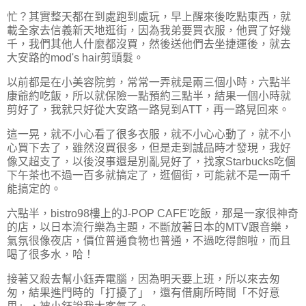
忙？其實整天都在到處跑到處玩，早上醒來後吃點東西，就
載全家去信義新天地逛街，因為我弟要買衣服，他買了好幾
千，我們其他人什麼都沒買，然後送他們去坐捷運後，就去
大安路的mod's hair剪頭髮。
以前都是在小美容院剪，常常一弄就是兩三個小時，六點半
康爺約吃飯，所以就保險一點預約三點半，結果一個小時就
剪好了，我就只好從大安路一路晃到ATT，再一路晃回來。
這一晃，就不小心看了很多衣服，就不小心心動了，就不小
心買下去了，雖然沒買很多，但是走到誠品時才發現，我好
像又超支了，以後沒事還是別亂晃好了，找家Starbucks吃個
下午茶也不過一百多就搞定了，逛個街，可能就不是一兩千
能搞定的。
六點半，bistro98樓上的J-POP CAFE'吃飯，那是一家很神奇
的店，以日本流行樂為主題，不斷放著日本的MTV跟音樂，
氣氛很像夜店，價位普通食物也普通，不過吃得飽啦，而且
喝了很多水，哈！
接著又殺去幫小鈺弄電腦，因為明天要上班，所以來去匆
匆，結果進門時的「打擾了」，還有借廁所時間「不好意