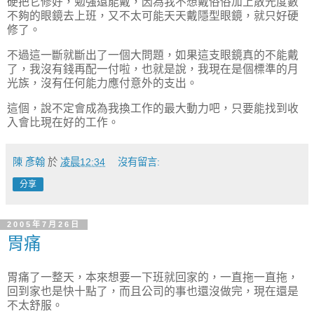
硬把它修好，勉強還能戴，因為我不想戴俗俗加上散光度數
不夠的眼鏡去上班，又不太可能天天戴隱型眼鏡，就只好硬
修了。
不過這一斷就斷出了一個大問題，如果這支眼鏡真的不能戴
了，我沒有錢再配一付啦，也就是說，我現在是個標準的月
光族，沒有任何能力應付意外的支出。
這個，說不定會成為我換工作的最大動力吧，只要能找到收
入會比現在好的工作。
陳 彥翰
於
凌晨12:34
沒有留言:
分享
2005年7月26日
胃痛
胃痛了一整天，本來想要一下班就回家的，一直拖一直拖，
回到家也是快十點了，而且公司的事也還沒做完，現在還是
不太舒服。