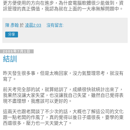
更方便使用的方向在進步，為什麼電腦軟體很少能做到，資
訊管理的真正價值，我認為就在上面的一大串無解問題中。
陳 彥翰
於
凌晨2:03
沒有留言:
分享
2005年7月1日
結訓
昨天發生很多事，但是太晚回家，沒力氣整理思考，就沒有
寫了。
前天考完全部的試，就算結訓了，成績很快就統計出來了，
我果然沒讓大家失望，也沒讓我自己失望，雖然自已覺得表
現不盡理想，我應該可以更好的。
這兩天也跟老闆談了不少次的話，大概也了解這公司的文化
跟一點老闆的作風了，真的覺得以後日子還很長，要學的東
西還很多，壓力也一天天變大了。