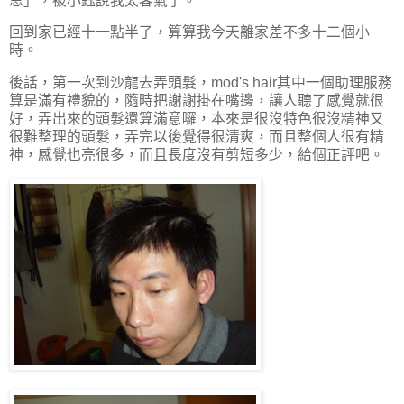
思」，被小鈺說我太客氣了。
回到家已經十一點半了，算算我今天離家差不多十二個小
時。
後話，第一次到沙龍去弄頭髮，mod's hair其中一個助理服務
算是滿有禮貌的，隨時把謝謝掛在嘴邊，讓人聽了感覺就很
好，弄出來的頭髮還算滿意囉，本來是很沒特色很沒精神又
很難整理的頭髮，弄完以後覺得很清爽，而且整個人很有精
神，感覺也亮很多，而且長度沒有剪短多少，給個正評吧。