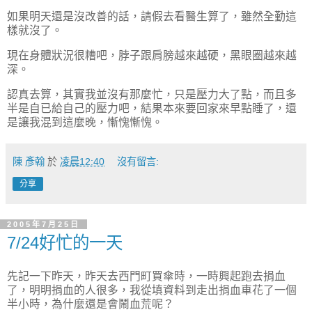
如果明天還是沒改善的話，請假去看醫生算了，雖然全勤這
樣就沒了。
現在身體狀況很糟吧，脖子跟肩膀越來越硬，黑眼圈越來越
深。
認真去算，其實我並沒有那麼忙，只是壓力大了點，而且多
半是自已給自己的壓力吧，結果本來要回家來早點睡了，還
是讓我混到這麼晚，慚愧慚愧。
陳 彥翰
於
凌晨12:40
沒有留言:
分享
2005年7月25日
7/24好忙的一天
先記一下昨天，昨天去西門町買傘時，一時興起跑去捐血
了，明明捐血的人很多，我從填資料到走出捐血車花了一個
半小時，為什麼還是會鬧血荒呢？