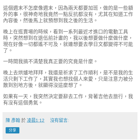
這個週末不怎麼像週末，因為兩天都要加班，做的是一些額
外的事，很神奇地我竟然一點反抗都沒有，尤其在知道工作
內容後，然後馬上就預想到我之後的生活。
晚上在逛賣場的時候，看到一系列最近才進口的電動工具
時，突然想到在退伍前計畫的，我以後想要做什麼做什麼，
現在好像一切都遙不可及，就連想要去學日文都變得不可能
了。
一時間我搞不清楚我真正要的究竟是什麼。
晚上去烘爐地拜拜，我還是祈求了工作順利，是不是我的生
活只剩下工作了，其實我也想找個人來愛，只是注意力被分
散到別地方後，就顯得沒這麼想了。
如果有一天，我突然決定要辭去工作，背著吉他去旅行，我
有沒有這個勇氣。
陳 彥翰
於
凌晨1:12
沒有留言:
分享