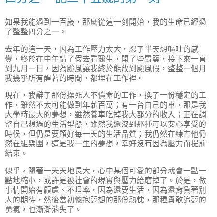
如果我能過到一百歲，那麼從這一刻開始，我的生命已經過
了整整四分之一。
去年的這一天，因為工作壓力太大，忍了半天想嘔吐的感
覺，終於在中午請了假去看醫生，開了些胃藥，接下來一直
到九月一日，因為颱風讓我終於能放到颱風假，整整一個月
我幾乎所有醒著的時間，都埋在工作裡。
現在，我辭了那份操死人不償命的工作，換了一份穩定的工
作，雖然不太可能做到年薪百萬；有一台自己的車，那是我
大學時最大的夢想，雖然養車吃掉我大部分的收入；正在調
整自己想過的生活型態，雖然我還沒到那種可以安心享受的
時候，但仍是要顧好每一天的生活品質；我仍然在練吉他仍
然在組樂團，這是我一生的夢想，幸好沒有因為壓力而提前
結束。
似乎，隨著一天天地長大，心中某個可愛的部分就會一點一
點地縮小，或許是被社會的現實與壓力給磨掉了。於是，做
事情開始有顧慮、不坦率，因為還要生活，因為還背負著別
人的期待，然後當初懷抱夢想的那份熱忱，那種勇敢追夢的
勇氣，也漸漸消失了。