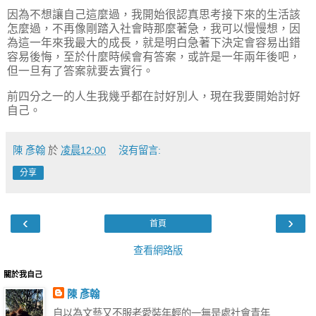
因為不想讓自己這麼過，我開始很認真思考接下來的生活該
怎麼過，不再像剛踏入社會時那麼著急，我可以慢慢想，因
為這一年來我最大的成長，就是明白急著下決定會容易出錯
容易後悔，至於什麼時候會有答案，或許是一年兩年後吧，
但一旦有了答案就要去實行。
前四分之一的人生我幾乎都在討好別人，現在我要開始討好
自己。
陳 彥翰
於
凌晨12:00
沒有留言:
分享
‹
›
首頁
查看網路版
關於我自己
陳 彥翰
自以為文藝又不服老愛裝年輕的一無是處社會青年