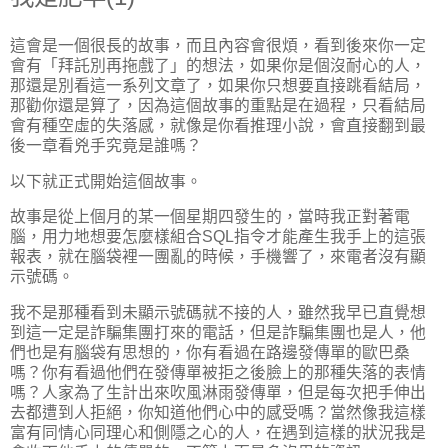
這會是一個很長的故事，而且內容會很煩，看到後來你一定
會有「拜託別再拖戲了」的想法，如果你是個沒耐心的人，
那還是別看這一系列文章了，如果你只想要直接跳看結局，
那勸你還是算了，因為這個故事的重點是在過程，只看結局
會有種空虛的失落感，就像是你看推理小說，會直接翻到最
後一章看兇手究竟是誰嗎？
以下就正式開始這個故事。
故事是從上個月的某一個星期四發生的，當時我正對著電
腦，用力地想要怎麼樣組合SQL指令才能產生我手上的這張
報表，就在腦袋裡一團亂的時候，手機響了，來電者沒有顯
示號碼。
我不是那種看到未顯示號碼就不接的人，雖然我早已直覺想
到這一定是詐騙集團打來的電話，但是詐騙集團也是人，他
們也是有腦袋有思想的，你有看過在路邊發傳單的歐巴桑
嗎？你有看過他們在發傳單被拒之後臉上的那種失落的表情
嗎？人家為了生計出來吹風淋雨發傳單，但是每次把手伸出
去都遭到人拒絕，你知道他們心中的感受嗎？當然像我這樣
富有同情心同理心和側隱之心的人，在遇到這樣的狀況我是