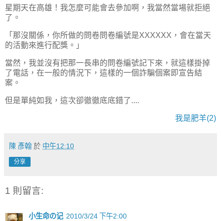
星期天在高雄！我怎麼可能會去參加啊，我當然當場就拒絕
了。
「那沒關係，你所做的問卷問卷編號是XXXXXX，會在當天
的活動來進行配獎。」
當然，我並沒有把那一長串的問卷編號記下來，就這樣掛掉
了電話，在一般的情況下，這樣的一個詐騙個案即宣告結
案。
但是單純如我，這次卻徹徹底底錯了....
我是肥羊(2)
陳 彥翰
於
中午12:10
分享
1 則留言:
小生命の记
2010/3/24 下午2:00