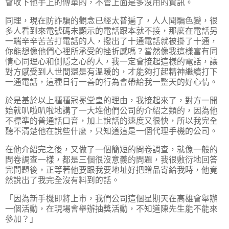
會收下他手上的傳單的，不管上面是多沒用的資訊。
同理，現在防詐騙的觀念已經太普遍了，人人聞騙色變，很
多人看到來電號碼未顯示的電話跟本就不接，那麼在電話另
一端辛辛苦苦打電話的人，撥出了十通電話就被掛了十通，
你能想像他們心裡所承受的挫折感嗎？當然像我這樣富有同
情心同理心和側隱之心的人，我一定會接起這樣的電話，讓
對方感受到人世間還是有溫暖的，才能夠打起精神繼續打下
一通電話，這種日行一善的行為會帶給我一整天的好心情。
於是基於以上種種冠冕堂皇的理由，我接起來了，對方一開
始就叭啦叭啦地講了一大堆他們公司的介紹之類的，因為他
不標準的普通話口音，加上說話的速度又很快，所以我完全
聽不清楚他在說些什麼，只知道這是一個代理手機的公司。
在他介紹完之後，又做了一個簡短的問卷調查，就像一般的
問卷調查一樣，都是三個很沒意義的問題，我很敷衍地回答
完問題後，正等著他要跟我要地址好把贈品寄給我時，他竟
然說出了我完全沒有料到的話。
「因為新手機即將上市，我們公司這個星期天在高雄會舉辦
一個活動，在現場會舉辦抽獎活動，不知道陳先生能不能來
參加？」