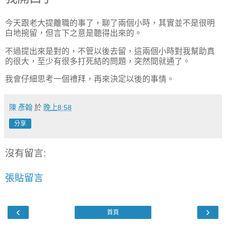
今天跟老大提離職的事了，聊了兩個小時，其實並不是很明
白地捥留，但言下之意是聽得出來的。
不過提出來是對的，不管以後去留，這兩個小時對我幫助真
的很大，至少有很多打死結的問題，突然間就通了。
我會仔細思考一個禮拜，再來決定以後的事情。
陳 彥翰
於
晚上8:58
分享
沒有留言:
張貼留言
‹
›
首頁