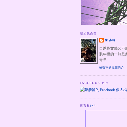
關於我自己
陳 彥翰
自以為文藝又不
裝年輕的一無是
青年
檢視我的完整簡介
FACEBOOK 名片
留言板
[+/-]