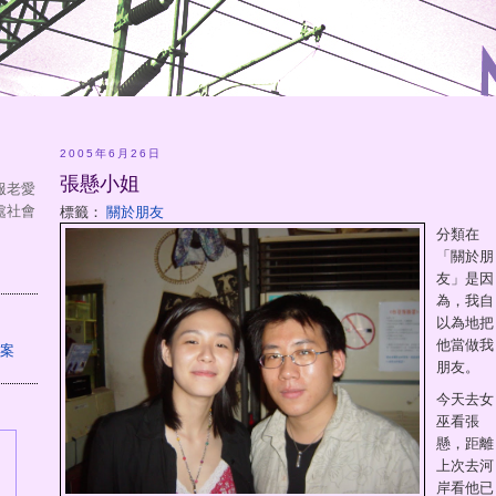
2005年6月26日
張懸小姐
服老愛
處社會
標籤：
關於朋友
分類在
「關於朋
友」是因
為，我自
以為地把
他當做我
朋友。
今天去女
巫看張
懸，距離
上次去河
岸看他已