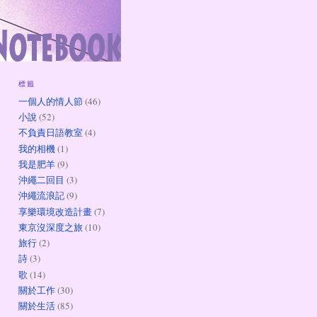
標籤
一個人的情人節
(46)
小說
(52)
不負責日語教室
(4)
我的相機
(1)
我是肥羊
(9)
沖繩二回目
(3)
沖繩流浪記
(9)
享樂環境改造計畫
(7)
東京沒深度之旅
(10)
旅行
(2)
詩
(3)
歌
(14)
關於工作
(30)
關於生活
(85)