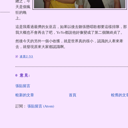
總之，今
天是個瘋
狂的晚
上。
這是我看過最擠的女巫店，如果以後去聽張懸唱歌都要這樣排隊，那
我大概也不會再去了吧，YoYo都說他好像變成了第二個陳綺貞了。
然後今天的另外一個小收獲，就是世界真的很小，認識的人牽來牽
去，就發現原來大家都認識啊。
於
凌晨2:53
0 意見:
張貼留言
較新的文章
首頁
較舊的文
訂閱：
張貼留言 (Atom)