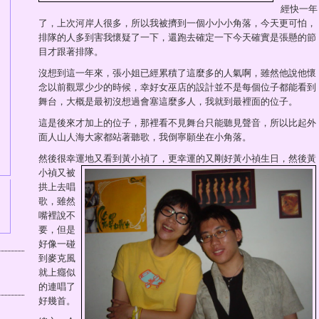
經快一年
了，上次河岸人很多，所以我被擠到一個小小小角落，今天更可怕，
排隊的人多到害我懷疑了一下，還跑去確定一下今天確實是張懸的節
目才跟著排隊。
沒想到這一年來，張小姐已經累積了這麼多的人氣啊，雖然他說他懷
念以前觀眾少少的時候，幸好女巫店的設計並不是每個位子都能看到
舞台，大概是最初沒想過會塞這麼多人，我就到最裡面的位子。
這是後來才加上的位子，那裡看不見舞台只能聽見聲音，所以比起外
面人山人海大家都站著聽歌，我倒寧願坐在小角落。
然後很幸運地又看到黃小禎了，
更幸運的又剛好黃小禎生日，然後黃
小禎又被
拱上去唱
歌，雖然
嘴裡說不
要，但是
好像一碰
到麥克風
就上癮似
的連唱了
好幾首。