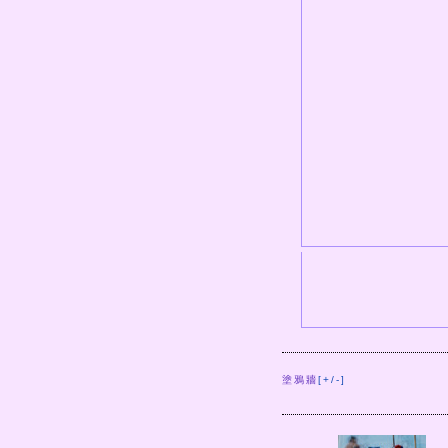
塗鴉牆
[+/-]