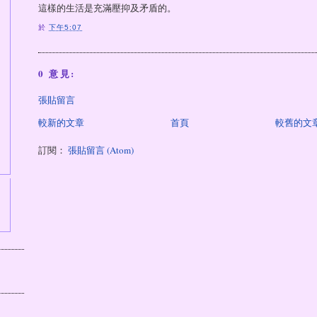
這樣的生活是充滿壓抑及矛盾的。
於
下午5:07
0 意見:
張貼留言
較新的文章
首頁
較舊的文
訂閱：
張貼留言 (Atom)