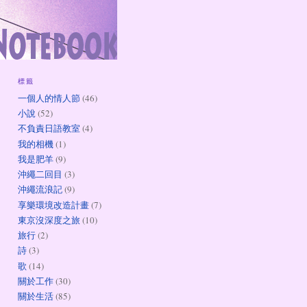
標籤
一個人的情人節
(46)
小說
(52)
不負責日語教室
(4)
我的相機
(1)
我是肥羊
(9)
沖繩二回目
(3)
沖繩流浪記
(9)
享樂環境改造計畫
(7)
東京沒深度之旅
(10)
旅行
(2)
詩
(3)
歌
(14)
關於工作
(30)
關於生活
(85)