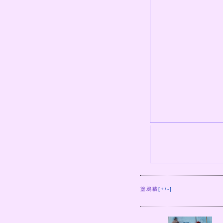
塗鴉牆
[+/-]