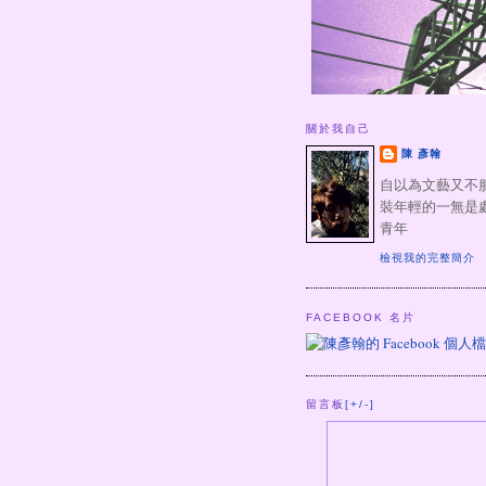
關於我自己
陳 彥翰
自以為文藝又不
裝年輕的一無是
青年
檢視我的完整簡介
FACEBOOK 名片
留言板
[+/-]