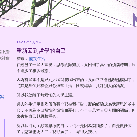
2001年3月2日
重新回到哲學的自己
服老愛
處社會
標籤：
關於生活
在經歷了一些大事後，思考的頻繁度，又回到了高中的煩惱時期，只
不過少了很多迷惑。
因為有些事不是跟別人聊就能聊出來的，反而常常會越聊越模糊了，
尤其是身旁只有會跟你炫耀生活、比較經驗、批評別人的話友。
所以我脫離了無煩惱的大學生涯。
過去的生涯規畫及價值觀全部被我打破，新的經驗成為我新思維的中
心，不再為不成煩惱的煩惱而憂心，不再去思考人與人間的關係，但
會去把自己與思想重合。
所以我回到了頻繁思考的自己，倒不是因為煩惱多了，而是責任大
了，慾望也更大了，視野廣了，世界卻太狹小。